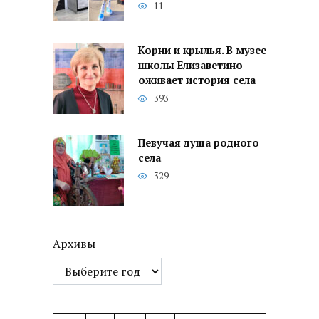
11
Корни и крылья. В музее
школы Елизаветино
оживает история села
393
Певучая душа родного
села
329
Архивы