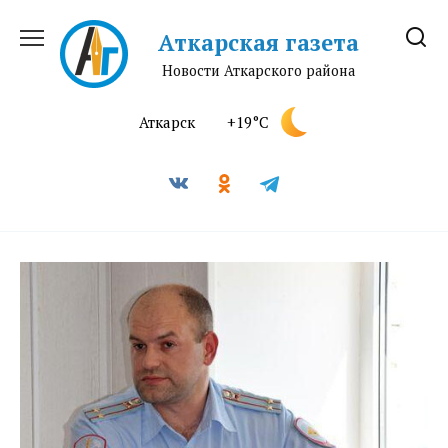
Перейти
к
Аткарская газета
содержанию
Новости Аткарского района
Аткарск
+19°C