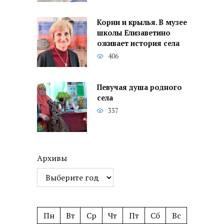
Корни и крылья. В музее
школы Елизаветино
оживает история села
406
Певучая душа родного
села
337
Архивы
Пн
Вт
Ср
Чт
Пт
Сб
Вс