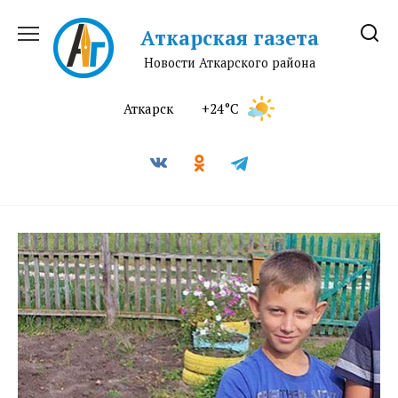
Перейти
к
Аткарская газета
содержанию
Новости Аткарского района
Аткарск
+24°C