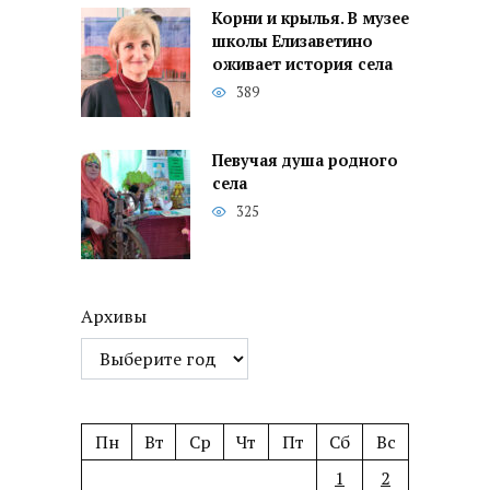
Корни и крылья. В музее
школы Елизаветино
оживает история села
389
Певучая душа родного
села
325
Архивы
Пн
Вт
Ср
Чт
Пт
Сб
Вс
1
2