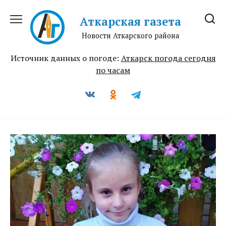
Перейти
к
Аткарская газета
содержанию
Новости Аткарского района
Источник данных о погоде:
Аткарск погода сегодня
по часам