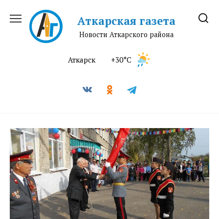
Перейти
к
Аткарская газета
содержанию
Новости Аткарского района
Аткарск
+30°C