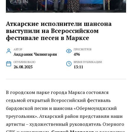
Аткарские исполнители шансона
выступили на Всероссийском
фестивале песен в Марксе
АВТОР
ПРОСМОТРОВ
Андраник Чилингарян
496
ОПУБЛИКОВАНО
ВРЕМЯ ПУБЛИКАЦИИ
26.08.2025
13:11
В городском парке города Маркса состоялся
седьмой открытый Всероссийский фестиваль
бардовской песни и шансона «Обермоунджский
треугольник». Аткарский район представили наши
артисты – художественный руководитель Озерного
СДК и исполнитель
Сергей Медведев
и вокалистка