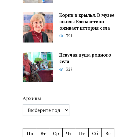
Корни и крылья. В музее
школы Елизаветино
оживает история села
391
Певучая душа родного
села
327
Архивы
Пн
Вт
Ср
Чт
Пт
Сб
Вс