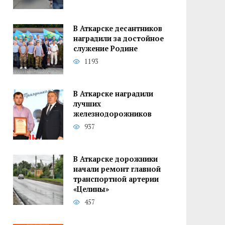
В Аткарске десантников
наградили за достойное
служение Родине
1193
В Аткарске наградили
лучших
железнодорожников
937
В Аткарске дорожники
начали ремонт главной
транспортной артерии
«Целины»
457