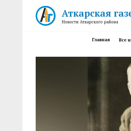
Перейти
Аткарская газ
к
содержанию
Новости Аткарского района
Главная
Все 