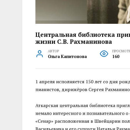
Центральная библиотека приг
жизни С.В. Рахманинова
АВТОР
ПРОСМОТ
Ольга Капитонова
160
1 апреля исполняется 150 лет со дня ро
пианистов, дирижёров Сергея Рахманинов
Аткарская центральная библиотека пригл
немало интересного и познавательного о 
«Сенар» расположенная в Швейцарии пол
Васильевича и его супруги Натальи Рахм