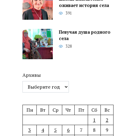
оживает история села
391
Певучая душа родного
села
328
Архивы
Пн
Вт
Ср
Чт
Пт
Сб
Вс
1
2
3
4
5
6
7
8
9