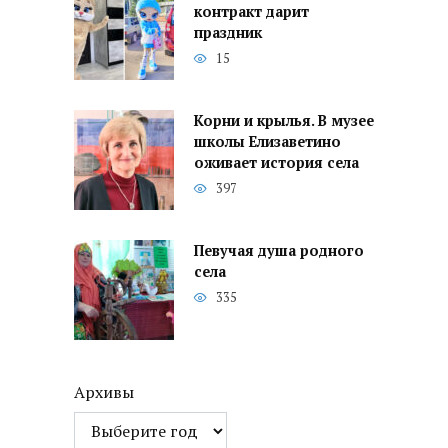
контракт дарит
праздник
15
Корни и крылья. В музее
школы Елизаветино
оживает история села
397
Певучая душа родного
села
335
Архивы