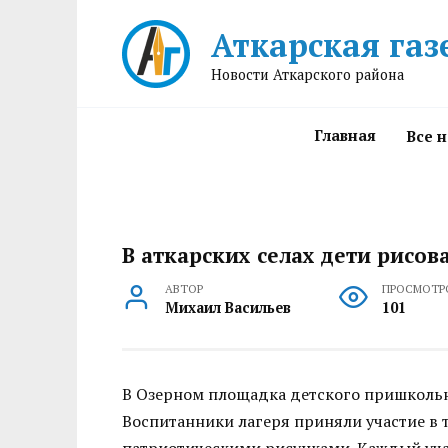
Перейти
Аткарская газ
к
содержанию
Новости Аткарского района
Главная
Все 
В аткарских селах дети рисо
АВТОР
ПРОСМОТР
Михаил Васильев
101
В Озерном площадка детского пришкольно
Воспитанники лагеря приняли участие в
патриотическими рисунками. Каждый учас