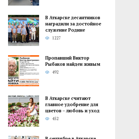
В Аткарске десантников
наградили за достойное
служение Родине
1227
Пропавший Виктор
Рыбаков найден живым
492
В Аткарске считают
главное удобрение для
цветов – любовь и уход
452
В сентябре в Аткарске