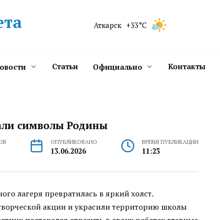
ета
Аткарск
+33°C
Статьи
Контакты
новости
Официально
вали символы Родины
ОВ
ОПУБЛИКОВАНО
ВРЕМЯ ПУБЛИКАЦИИ
13.06.2026
11:23
го лагеря превратилась в яркий холст.
 творческой акции и украсили территорию школы
тник постарался отразить в своих работах главные