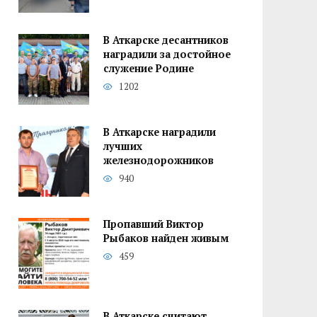
В Аткарске десантников
наградили за достойное
служение Родине
1202
В Аткарске наградили
лучших
железнодорожников
940
Пропавший Виктор
Рыбаков найден живым
459
В Аткарске считают