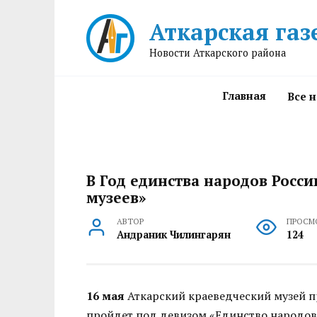
Перейти
Аткарская газ
к
содержанию
Новости Аткарского района
Главная
Все 
В Год единства народов Росс
музеев»
АВТОР
ПРОСМ
Андраник Чилингарян
124
16 мая
Аткарский краеведческий музей пр
пройдет под девизом «Единство народов