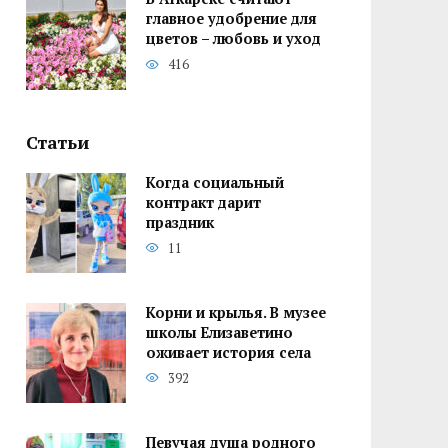
главное удобрение для
цветов – любовь и уход
416
Статьи
Когда социальный
контракт дарит
праздник
11
Корни и крылья. В музее
школы Елизаветино
оживает история села
392
Певучая душа родного