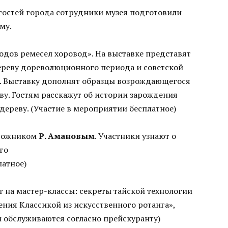
и гостей города сотрудники музея подготовили
му.
одов ремесел хоровод». На выставке представят
ереву дореволюционного периода и советской
я. Выставку дополнят образцы возрождающегося
ву. Гостям расскажут об истории зарождения
 дереву. (Участие в мероприятии бесплатное)
удожником
Р. Амановым
. Участники узнают о
го
латное)
 на мастер-классы: секреты тайской технологии
ения Классикой из искусственного ротанга»,
и обслуживаются согласно прейскуранту)