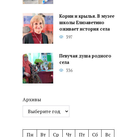
Корни и крылья. В музее
школы Елизаветино
оживает история села
397
Певучая душа родного
села
336
Архивы
Пн
Вт
Ср
Чт
Пт
Сб
Вс