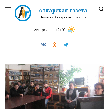
Перейти
к
Аткарская газета
содержанию
Новости Аткарского района
Аткарск
+24°C