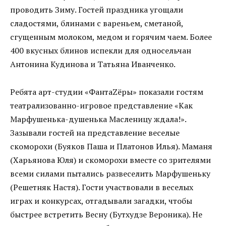
проводить Зиму. Гостей праздника угощали
сладостями, блинами с вареньем, сметаной,
сгущенным молоком, медом и горячим чаем. Более
400 вкусных блинов испекли для односельчан
Антонина Кудинова и Татьяна Иванченко.
Ребята арт-студии «ФантаZёры» показали гостям
театрализованно-игровое представление «Как
Марфушенька-душенька Масленицу ждала!».
Зазывали гостей на представление веселые
скоморохи (Буяков Паша и Платонов Илья). Маманя
(Харьянова Юля) и скоморохи вместе со зрителями
всеми силами пытались развеселить Марфушеньку
(Решетняк Настя). Гости участвовали в веселых
играх и конкурсах, отгадывали загадки, чтобы
быстрее встретить Весну (Бутхудзе Вероника). Не