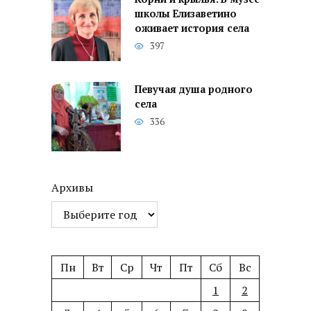
школы Елизаветино
оживает история села
397
Певучая душа родного
села
336
Архивы
Пн
Вт
Ср
Чт
Пт
Сб
Вс
1
2