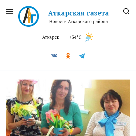
Перейти
к
Аткарская газета
содержанию
Новости Аткарского района
Аткарск
+34°C