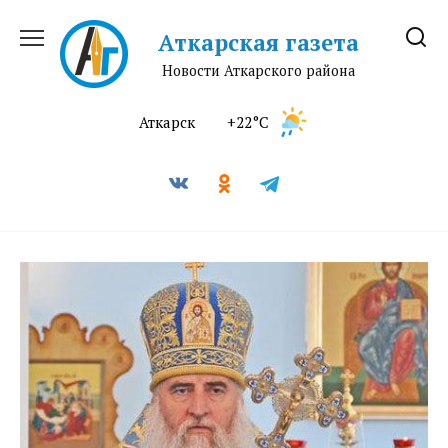
Перейти
к
Аткарская газета
содержанию
Новости Аткарского района
Аткарск
+22°C