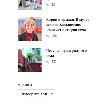
18
Корни и крылья. В музее
школы Елизаветино
оживает история села
406
Певучая душа родного
села
337
Архивы