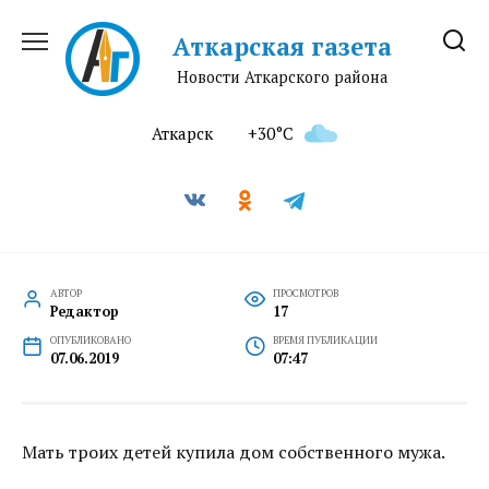
Перейти
к
Аткарская газета
содержанию
Новости Аткарского района
Аткарск
+30°C
АВТОР
ПРОСМОТРОВ
Редактор
17
ОПУБЛИКОВАНО
ВРЕМЯ ПУБЛИКАЦИИ
07.06.2019
07:47
Мать троих детей купила дом собственного мужа.