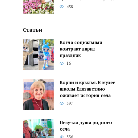
458
Статьи
Когда социальный
контракт дарит
праздник
16
Корни и крылья. В музее
школы Елизаветино
оживает история села
397
Певучая душа родного
села
336