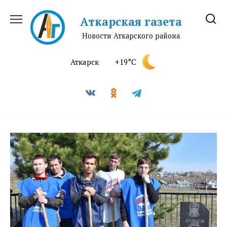
Перейти
к
Аткарская газета
содержанию
Новости Аткарского района
Аткарск
+19°C