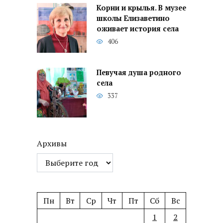
Корни и крылья. В музее
школы Елизаветино
оживает история села
406
Певучая душа родного
села
337
Архивы
Пн
Вт
Ср
Чт
Пт
Сб
Вс
1
2