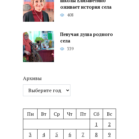
школы Елизаветино
оживает история села
408
Певучая душа родного
села
339
Архивы
Пн
Вт
Ср
Чт
Пт
Сб
Вс
1
2
3
4
5
6
7
8
9