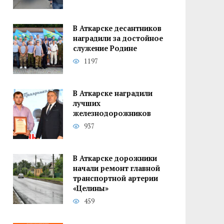
В Аткарске десантников
наградили за достойное
служение Родине
1197
В Аткарске наградили
лучших
железнодорожников
937
В Аткарске дорожники
начали ремонт главной
транспортной артерии
«Целины»
459