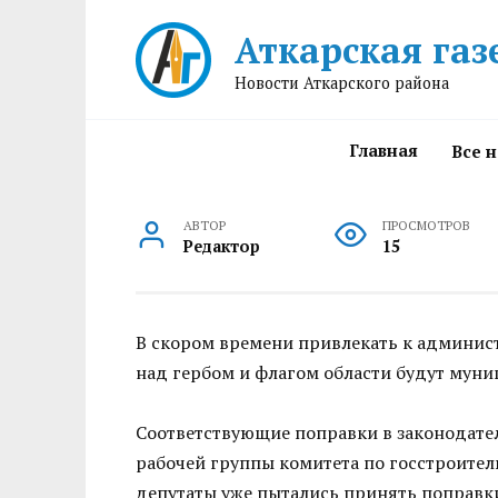
Перейти
Аткарская газ
к
содержанию
Новости Аткарского района
Главная
Все 
АВТОР
ПРОСМОТРОВ
Редактор
15
В скором времени привлекать к админис
над гербом и флагом области будут мун
Соответствующие поправки в законодате
рабочей группы комитета по госстроител
депутаты уже пытались принять поправк