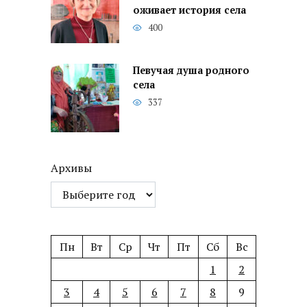
оживает история села
400
Певучая душа родного
села
337
Архивы
Пн
Вт
Ср
Чт
Пт
Сб
Вс
1
2
3
4
5
6
7
8
9