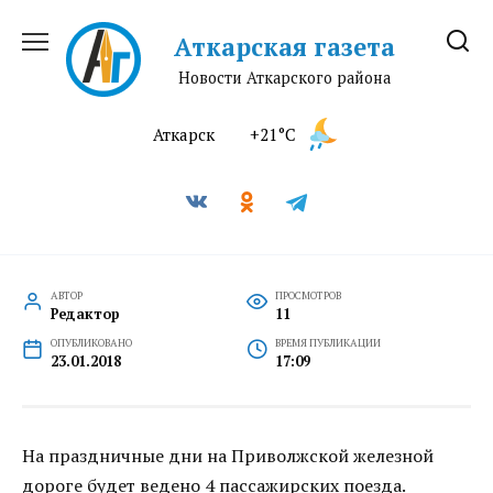
Перейти
к
Аткарская газета
содержанию
Новости Аткарского района
Аткарск
+21°C
АВТОР
ПРОСМОТРОВ
Редактор
11
ОПУБЛИКОВАНО
ВРЕМЯ ПУБЛИКАЦИИ
23.01.2018
17:09
На праздничные дни на Приволжской железной
дороге будет ведено 4 пассажирских поезда.