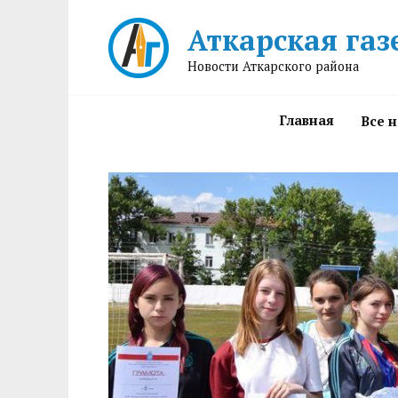
Перейти
Аткарская газ
к
содержанию
Новости Аткарского района
Главная
Все 