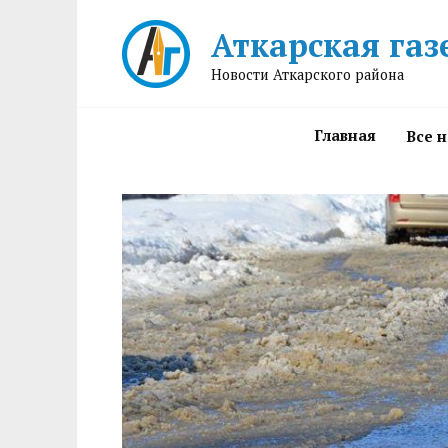
Перейти
Аткарская газ
к
содержанию
Новости Аткарского района
Главная
Все 