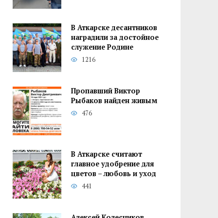
В Аткарске десантников
наградили за достойное
служение Родине
1216
Пропавший Виктор
Рыбаков найден живым
476
В Аткарске считают
главное удобрение для
цветов – любовь и уход
441
Алексей Колесников