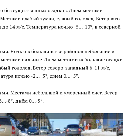
ю без существенных осадков. Днем местами
Местами слабый туман, слабый гололед. Ветер юго-
до 14 м/с. Температура ночью -5…-10º, в северной
ями. Ночью в большинстве районов небольшие и
, местами сильные. Днем местами небольшие осадки
абый гололед. Ветер северо-западный 6-11 м/с,
атура ночью -2…+3°, днём 0…+5°.
ями. Местами небольшой и умеренный снег. Ветер
3…-8°, днём 0…-5°.