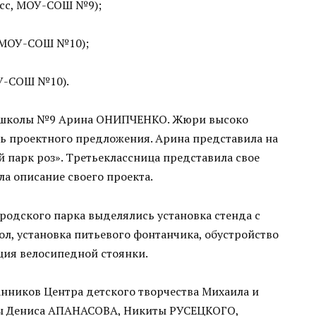
асс, МОУ-СОШ №9);
, МОУ-СОШ №10);
ОУ-СОШ №10).
са школы №9 Арина ОНИПЧЕНКО. Жюри высоко
ть проектного предложения. Арина представила на
й парк роз». Третьеклассница представила свое
а описание своего проекта.
одского парка выделялись установка стенда с
л, установка питьевого фонтанчика, обустройство
ция велосипедной стоянки.
нников Центра детского творчества Михаила и
ы Дениса АПАНАСОВА, Никиты РУСЕЦКОГО,