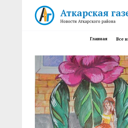
Перейти
Аткарская газ
к
содержанию
Новости Аткарского района
Главная
Все 