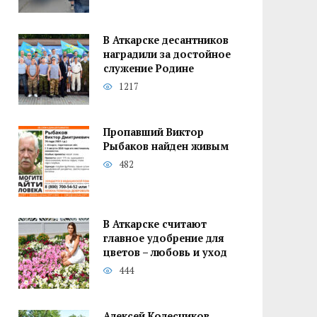
В Аткарске десантников
наградили за достойное
служение Родине
1217
Пропавший Виктор
Рыбаков найден живым
482
В Аткарске считают
главное удобрение для
цветов – любовь и уход
444
Алексей Колесников