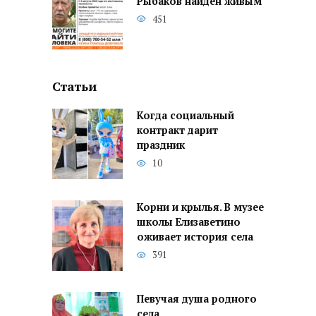
Рыбаков найден живым
451
Статьи
Когда социальный
контракт дарит
праздник
10
Корни и крылья. В музее
школы Елизаветино
оживает история села
391
Певучая душа родного
села