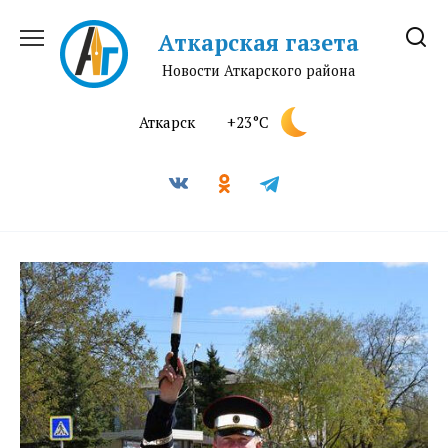
Перейти
к
Аткарская газета
содержанию
Новости Аткарского района
Аткарск
+23°C