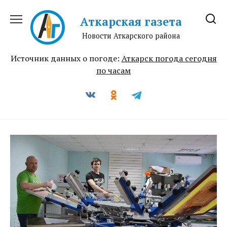
Перейти
к
Аткарская газета
содержанию
Новости Аткарского района
Источник данных о погоде:
Аткарск погода сегодня
по часам