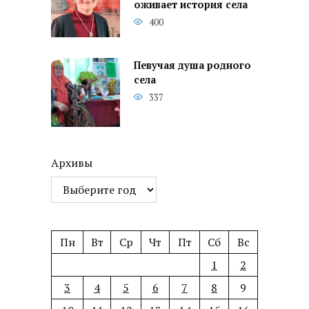
оживает история села
400
Певучая душа родного
села
337
Архивы
Пн
Вт
Ср
Чт
Пт
Сб
Вс
1
2
3
4
5
6
7
8
9