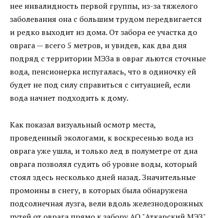
нее инвалидность первой группы, из-за тяжелого
заболевания она с большим трудом передвигается
и редко выходит из дома. От забора ее участка до
оврага — всего 5 метров, и увидев, как два дня
подряд с территории МЭЗа в овраг льются сточные
вода, пенсионерка испугалась, что в одиночку ей
будет не под силу справиться с ситуацией, если
вода начнет подходить к дому.
Как показал визуальный осмотр места,
проведенный экологами, к воскресенью вода из
оврага уже ушла, и только лед в полуметре от дна
оврага позволял судить об уровне воды, который
стоял здесь несколько дней назад. Значительные
промоины в снегу, в которых была обнаружена
подсолнечная лузга, вели вдоль железнодорожных
путей от оврага прямо к забору АО "Аткарский МЭЗ".