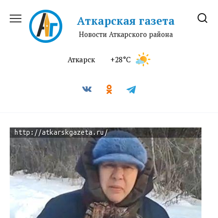
Перейти
к
Аткарская газета
содержанию
Новости Аткарского района
Аткарск
+28°C