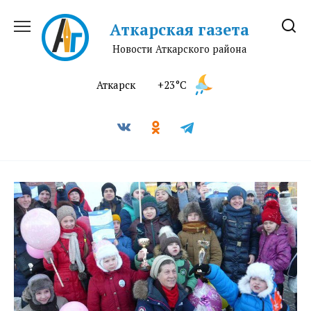
Перейти
к
Аткарская газета
содержанию
Новости Аткарского района
Аткарск
+23°C