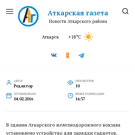
Перейти
к
Аткарская газета
содержанию
Новости Аткарского района
Аткарск
+18°C
АВТОР
ПРОСМОТРОВ
Редактор
10
ОПУБЛИКОВАНО
ВРЕМЯ ПУБЛИКАЦИИ
04.02.2016
16:37
В здании Аткарского железнодорожного вокзала
установлено устройство для зарядки гаджетов.