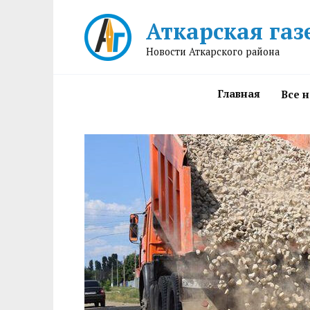
Перейти
Аткарская газ
к
содержанию
Новости Аткарского района
Главная
Все 