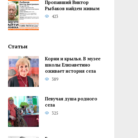
Пропавший Виктор
Рыбаков найден живым
423
Статьи
Корни и крылья. В музее
школы Елизаветино
оживает история села
389
Певучая душа родного
села
325