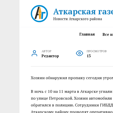
Перейти
Аткарская газ
к
содержанию
Новости Аткарского района
Главная
Все 
АВТОР
ПРОСМОТРОВ
Редактор
13
Хозяин обнаружил пропажу сегодня утро
В ночь с 10 на 11 марта в Аткарске угна
по улице Петровской. Хозяин автомобиля
обратился в полицию. Сотрудники ГИБДД
Аткарскому району проводят оперативно