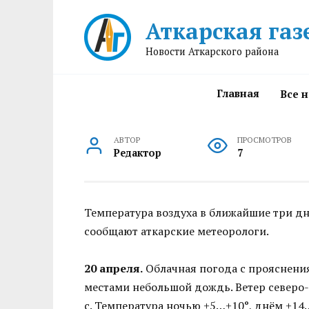
Перейти
Аткарская газ
к
содержанию
Новости Аткарского района
Главная
Все 
АВТОР
ПРОСМОТРОВ
Редактор
7
Температура воздуха в ближайшие три дня
сообщают аткарские метеорологи.
20 апреля.
Облачная погода с прояснения
местами небольшой дождь. Ветер северо-
с. Температура ночью +5…+10°, днём +14