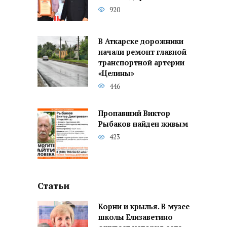
920
В Аткарске дорожники
начали ремонт главной
транспортной артерии
«Целины»
446
Пропавший Виктор
Рыбаков найден живым
423
Статьи
Корни и крылья. В музее
школы Елизаветино