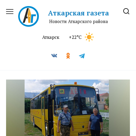
Перейти
к
Аткарская газета
содержанию
Новости Аткарского района
Аткарск
+22°C