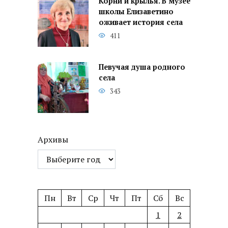
Корни и крылья. В музее
школы Елизаветино
оживает история села
411
Певучая душа родного
села
343
Архивы
Пн
Вт
Ср
Чт
Пт
Сб
Вс
1
2