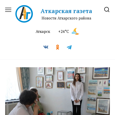
Перейти
к
Аткарская газета
содержанию
Новости Аткарского района
Аткарск
+24°C