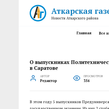
Перейти
Аткарская газ
к
содержанию
Новости Аткарского района
Главная
Все 
О выпускниках Политехническ
в Саратове
АВТОР
ПРОСМОТРОВ
Редактор
354
В этом году 5 выпускников Предуниверса
государственном экзамене. Из них 2 стоба