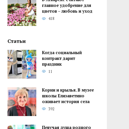
главное удобрение для
цветов – любовь и уход
418
Статьи
Когда социальный
контракт дарит
праздник
11
Корни и крылья. В музее
школы Елизаветино
оживает история села
392
Певучая душа родного