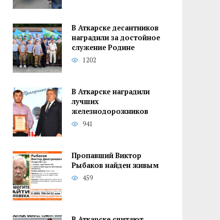
В Аткарске десантников
наградили за достойное
служение Родине
1202
В Аткарске наградили
лучших
железнодорожников
941
Пропавший Виктор
Рыбаков найден живым
459
В Аткарске считают