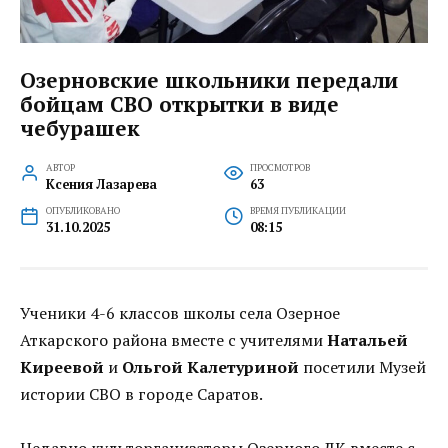
Озерновские школьники передали
бойцам СВО открытки в виде
чебурашек
АВТОР
ПРОСМОТРОВ
Ксения Лазарева
63
ОПУБЛИКОВАНО
ВРЕМЯ ПУБЛИКАЦИИ
31.10.2025
08:15
Ученики 4-6 классов школы села Озерное
Аткарского района вместе с учителями
Натальей
Киреевой
и
Ольгой Калетуриной
посетили Музей
истории СВО в городе Саратов.
Недавно культорганизаторы Озерного ДК вместе с