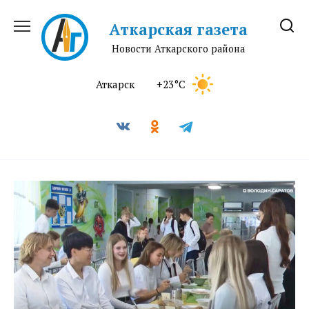
Перейти
к
Аткарская газета
содержанию
Новости Аткарского района
Аткарск
+23°C