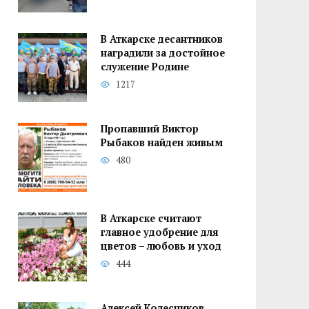
В Аткарске десантников
наградили за достойное
служение Родине
1217
Пропавший Виктор
Рыбаков найден живым
480
В Аткарске считают
главное удобрение для
цветов – любовь и уход
444
Алексей Колесников