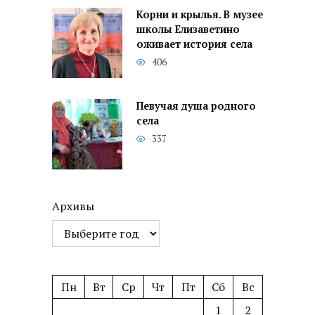
Корни и крылья. В музее
школы Елизаветино
оживает история села
406
Певучая душа родного
села
337
Архивы
Пн
Вт
Ср
Чт
Пт
Сб
Вс
1
2