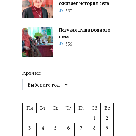
оживает история села
397
Певучая душа родного
села
336
Архивы
Пн
Вт
Ср
Чт
Пт
Сб
Вс
1
2
3
4
5
6
7
8
9