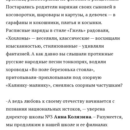
Постарались родители наряжая своих сыновей в
косоворотки, шаровары и картузы, а девочек — в
сарафаны и кокошники, платья и косынки.
Расписные наряды в стиле «Гжель» радовали,
«Хохломы» — веселили, классические — восхищали
изысканностью, стилизованные – удивляли
фантазией. А как давно вы слышали протяжные
русские народные песни тонкопрях, водили
хороводы «Во поле березонька стояла»,
притопывали-прихлопывали под озорную
«Калинку-малинку», смеялись озорным частушкам?
-А ведь любовь к своему отечеству начинается с
познания национальных истоков, — уверена
директор школы №3
Анна Колязина
. – Разумеется,
мы продолжим в нашей школе и ее филиалах