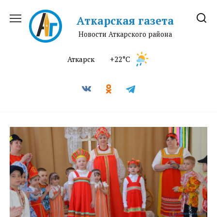
Перейти
к
Аткарская газета
содержанию
Новости Аткарского района
Аткарск
+22°C