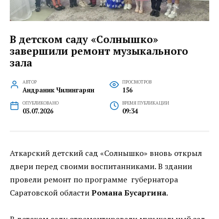
В детском саду «Солнышко»
завершили ремонт музыкального
зала
АВТОР
ПРОСМОТРОВ
Андраник Чилингарян
156
ОПУБЛИКОВАНО
ВРЕМЯ ПУБЛИКАЦИИ
03.07.2026
09:34
Аткарский детский сад «Солнышко» вновь открыл
двери перед своими воспитанниками. В здании
провели ремонт по программе губернатора
Саратовской области
Романа Бусаргина
.
В детском саду отремонтировали музыкальный зал.