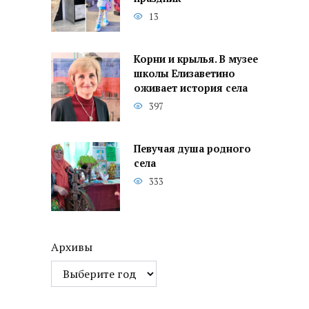
13
Корни и крылья. В музее
школы Елизаветино
оживает история села
397
Певучая душа родного
села
333
Архивы