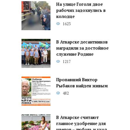
На улице Гоголя двое
рабочих задохнулись в
колодце
1623
В Аткарске десантников
наградили за достойное
служение Родине
1217
Пропавший Виктор
Рыбаков найден живым
482
В Аткарске считают
главное удобрение для
цветов – любовь и уход