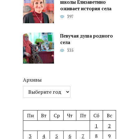
школы Елизаветино
оживает история села
397
Певучая душа родного
села
335
Архивы
Пн
Вт
Ср
Чт
Пт
Сб
Вс
1
2
3
4
5
6
7
8
9