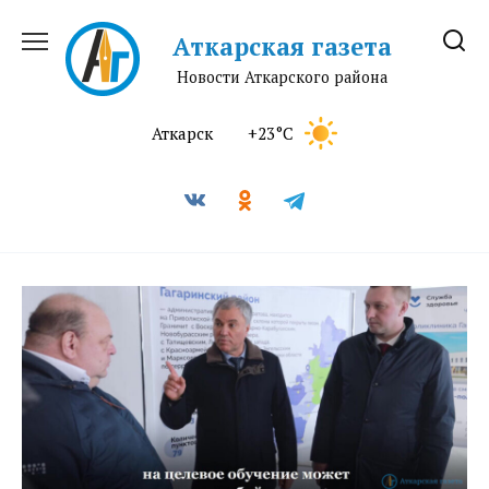
Перейти
к
Аткарская газета
содержанию
Новости Аткарского района
Аткарск
+23°C