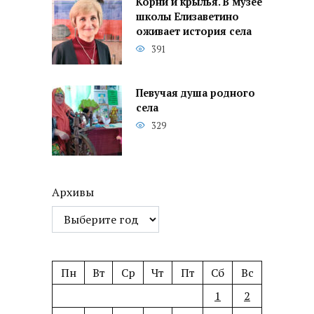
Корни и крылья. В музее
школы Елизаветино
оживает история села
391
Певучая душа родного
села
329
Архивы
Пн
Вт
Ср
Чт
Пт
Сб
Вс
1
2