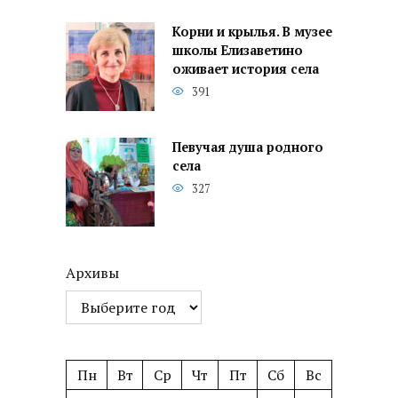
Корни и крылья. В музее
школы Елизаветино
оживает история села
391
Певучая душа родного
села
327
Архивы
Пн
Вт
Ср
Чт
Пт
Сб
Вс